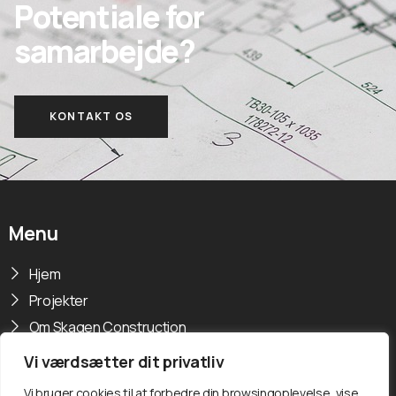
Potentiale for
samarbejde?
KONTAKT OS
Menu
Hjem
Projekter
Om Skagen Construction
Kontakt os
Vi værdsætter dit privatliv
Nyheder
Vi bruger cookies til at forbedre din browsingoplevelse, vise