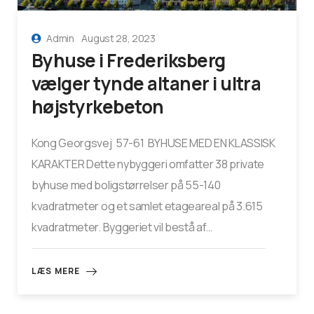
Admin
August 28, 2023
Byhuse i Frederiksberg
vælger tynde altaner i ultra
højstyrkebeton
Kong Georgsvej 57-61 BYHUSE MED EN KLASSISK
KARAKTER Dette nybyggeri omfatter 38 private
byhuse med boligstørrelser på 55-140
kvadratmeter og et samlet etageareal på 3.615
kvadratmeter. Byggeriet vil bestå af…
LÆS MERE