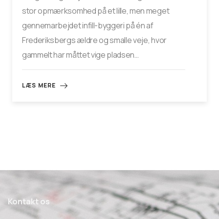
stor opmærksomhed på et lille, men meget
gennemarbejdet infill-byggeri på én af
Frederiksbergs ældre og smalle veje, hvor
gammelt har måttet vige pladsen…
LÆS MERE
Kontakt os